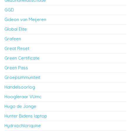
Gezondheidsschade
GGD
Gideon van Meijeren
Global Elite
Grafeen
Great Reset
Green Certificate
Green Pass
Groepsimmuniteit
Handelsoorlog
Hoogleraar VUmc
Hugo de Jonge
Hunter Bidens laptop
Hydrxochloriquine