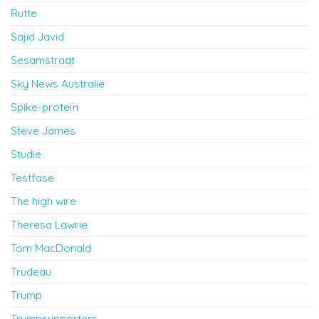
Rutte
Sajid Javid
Sesamstraat
Sky News Australië
Spike-proteïn
Steve James
Studie
Testfase
The high wire
Theresa Lawrie
Tom MacDonald
Trudeau
Trump
Trumpsupporters