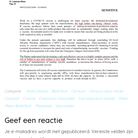
Categorie
Astra Zenica
BioNTech
Censuur
Censuur door media
Contract
Corona
Corona en Vaccinatie
Farmaceutisch bedrijf
Pfizer
Pfizer-BioNTech
Pfizerleak
Vaccinaties
Geef een reactie
Je e-mailadres wordt niet gepubliceerd.
Vereiste velden zijn