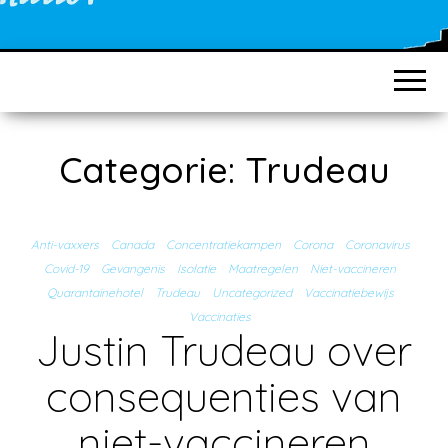
Categorie:
Trudeau
Anti-vaxxers
Canada
Concentratiekampen
Corona
Coronavirus
Covid-19
Gevangenis
Isolatie
Maatregelen
Niet-vaccineren
Quarantainehotel
Trudeau
Uncategorized
Vaccinatiebewijs
Vaccinaties
Justin Trudeau over
consequenties van
niet-vaccineren