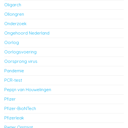
Oligarch
Ollongren
Onderzoek
Ongehoord Nederland
Oorlog
Oorlogsvoering
Oorsprong virus
Pandemie
PCR-test
Pepijn van Houwelingen
Pfizer
Pfizer-BioNTech
Pfizerleak
Pieter Omtzigt