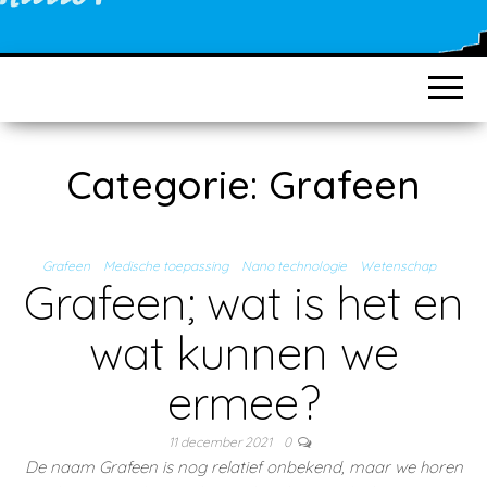
Categorie:
Grafeen
Grafeen
Medische toepassing
Nano technologie
Wetenschap
Grafeen; wat is het en
wat kunnen we
ermee?
11 december 2021
0
De naam Grafeen is nog relatief onbekend, maar we horen