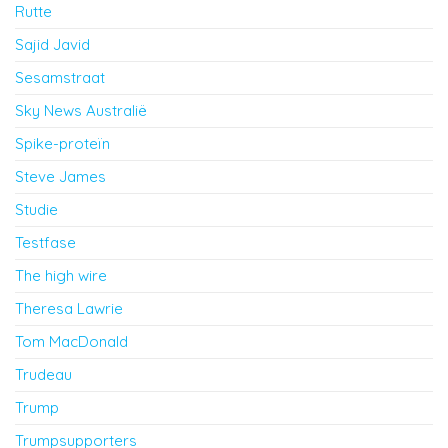
Rutte
Sajid Javid
Sesamstraat
Sky News Australië
Spike-proteïn
Steve James
Studie
Testfase
The high wire
Theresa Lawrie
Tom MacDonald
Trudeau
Trump
Trumpsupporters