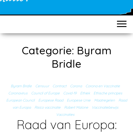
Categorie:
Byram
Bridle
Byram Bridle
Censuur
Contract
Corona
Corona en Vaccinatie
Coronavirus
Council of Europe
Covid-19
Ethiek
Ethische principes
European Council
Europese Raad
Europese Unie
Maatregelen
Raad
van Europa
Risico vaccinatie
Robert Malone
Vaccinatiebewijs
Vaccinaties
Raad van Europa: