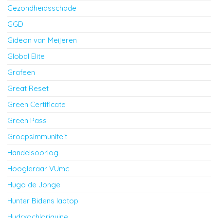
Gezondheidsschade
GGD
Gideon van Meijeren
Global Elite
Grafeen
Great Reset
Green Certificate
Green Pass
Groepsimmuniteit
Handelsoorlog
Hoogleraar VUmc
Hugo de Jonge
Hunter Bidens laptop
Hydrxochloriquine