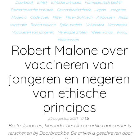
Doorbraak
Ethiek
Ethische principes
Farmaceutisch bedrijf
Farmaceutische industrie
Gezondheidsschade
Japan
Jongeren
Moderna
Onderzoek
Pfizer
Pfizer-BioNTech
Prikbussen
Risico
vaccinatie
Robert Malone
Spike-proteïn
Universiteit
Vaccinaties
Vaccineren van jongeren
Verenigde Staten
Wetenschap
Winny
Mateeussen
Robert Malone over
vaccineren van
jongeren en negeren
van ethische
principes
25 augustus 2021
0
Beste Jongeren, hieronder deel ik een artikel dat eerder is
verschenen bij Doorbraak.be. Dit artikel is geschreven door