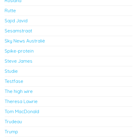
Rusland
Rutte
Sajid Javid
Sesamstraat
Sky News Australië
Spike-proteïn
Steve James
Studie
Testfase
The high wire
Theresa Lawrie
Tom MacDonald
Trudeau
Trump