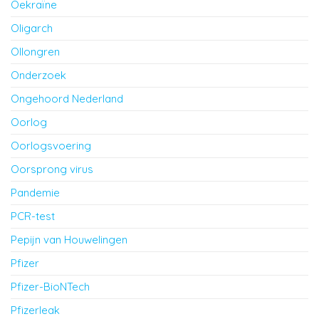
Oekraïne
Oligarch
Ollongren
Onderzoek
Ongehoord Nederland
Oorlog
Oorlogsvoering
Oorsprong virus
Pandemie
PCR-test
Pepijn van Houwelingen
Pfizer
Pfizer-BioNTech
Pfizerleak