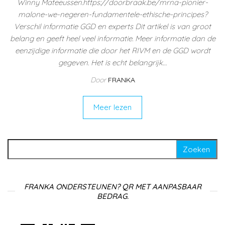
Winny Mateeussen.https://doorbraak.be/mrna-pionier-
malone-we-negeren-fundamentele-ethische-principes?
Verschil informatie GGD en experts Dit artikel is van groot
belang en geeft heel veel informatie. Meer informatie dan de
eenzijdige informatie die door het RIVM en de GGD wordt
gegeven. Het is echt belangrijk…
Door
FRANKA
Meer lezen
Zoeken naar:
FRANKA ONDERSTEUNEN? QR MET AANPASBAAR
BEDRAG.