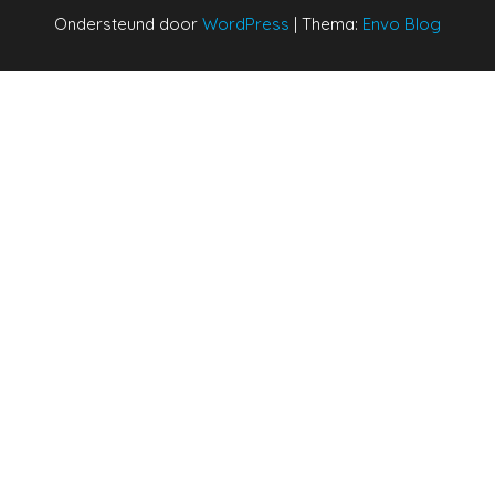
Ondersteund door
WordPress
|
Thema:
Envo Blog