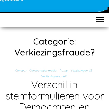
Categorie:
Verkiezingsfraude?
Censuur
Censuur door media
Trump
Verkiezingen VS
Verkiezingsfraude?
Verschil in
stemformulieren voor
Democraten en