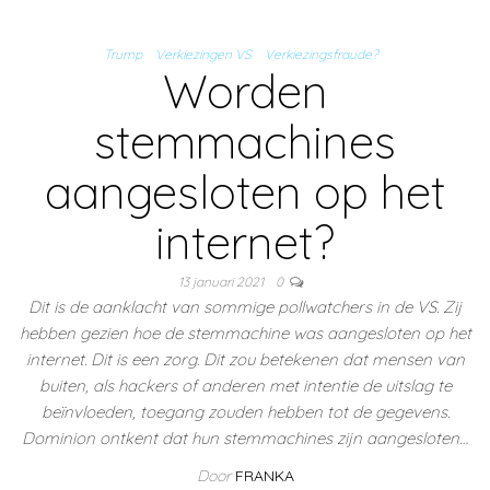
Trump
Verkiezingen VS
Verkiezingsfraude?
Worden
stemmachines
aangesloten op het
internet?
13 januari 2021
0
Dit is de aanklacht van sommige pollwatchers in de VS. Zij
hebben gezien hoe de stemmachine was aangesloten op het
internet. Dit is een zorg. Dit zou betekenen dat mensen van
buiten, als hackers of anderen met intentie de uitslag te
beïnvloeden, toegang zouden hebben tot de gegevens.
Dominion ontkent dat hun stemmachines zijn aangesloten…
Door
FRANKA