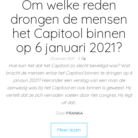
Om welke reden
drongen de mensen
het Capitool binnen
op 6 januari 2021?
13 januari 2021
0
Hoe kan het dat het Capitool zo slecht beveiligd was? Wat
bracht de mensen ertoe het Capitool binnen te dringen op 6
janauri 2021? Hieronder een verslag van een man die
aanwezig was bij het Capitool en ook binnen is geweest. Hij
vertelt dat ze zich verraden voelen door het congres. Hij legt
uit dat…
Door
FRANKA
Meer lezen