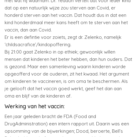
met wat hij waarnam. Dr. Yeadon vertelt dat voor ieder kind
dat op een natuurlijk wijze zou sterven aan Covid, er
honderd sterven aan het vaccin. Dat houdt dus in dat een
kind honderdmaal meer kans heeft om te sterven aan het
vaccin, dan aan Covid.
Er is een defintie voor zoiets, zegt dr. Zelenko, namelijk
‘childsacrafice’/kindopoffering.
Bij 21:00 gaat Zelenko in op ethiek; gewoonlijk willen
mensen dat kinderen het beter hebben, dan hun ouders. Dat
is gezond. Maar een samenleving waarin kinderen worde
opgeofferd voor de ouderen, zit het kwaad. Het argument
om kinderen te vaccineren, is om oma te beschermen. Als
je gelooft dat het vaccin goed werkt, geef het dan aan
oma en blijf van de kinderen af.
Werking van het vaccin:
Een jaar geleden bracht de FDA (Food and
DrugAdministration) een intern rapport uit. Daarin was een
opsomming van de bijwerkingen; Dood, beroerte, Bell’s