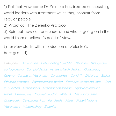
1) Political: How come Dr Zelenko has treated successfully
world leaders with treatment which they prohibit from
regular people.
2) Prtactical: The Zelenko Protocol
3) Spiritual: how can one understand what’s going on in the
world from a believer’s point of view.
(interview starts with introduction of Zelenko’s
background).
Categorie
Antistoffen
Behandeling Covid-19
Bill Gates
Biologische
oorlogvoering
Complotdenken versus kritisch denken
Conspiracy
Corona
Corona en Vaccinatie
Coronavirus
Covid-19
Dictatuur
Ethiek
Ethische principes
Farmaceutisch bedrijf
Farmaceutische industrie
Gain-
in-Function
Gezondheid
Gezondheidsschade
Hydrxochloriquine
Israël
Ivermectine
Michael Yeadon
Misbruik
Niet-vaccineren
Onderzoek
Oorsprong virus
Pandemie
Pfizer
Robert Malone
Vaccinaties
Wetenschap
Zelenko