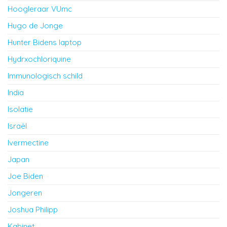
Hoogleraar VUmc
Hugo de Jonge
Hunter Bidens laptop
Hydrxochloriquine
Immunologisch schild
India
Isolatie
Israël
Ivermectine
Japan
Joe Biden
Jongeren
Joshua Philipp
Kabinet