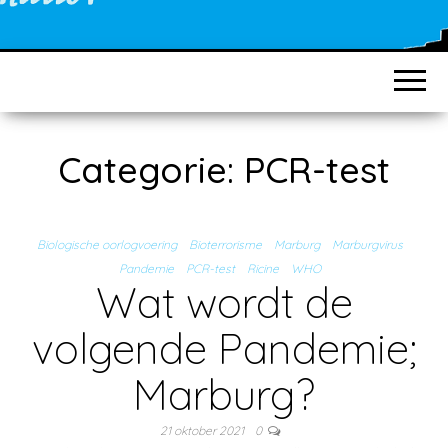
Categorie:
PCR-test
Biologische oorlogvoering
Bioterrorisme
Marburg
Marburgvirus
Pandemie
PCR-test
Ricine
WHO
Wat wordt de
volgende Pandemie;
Marburg?
21 oktober 2021
0