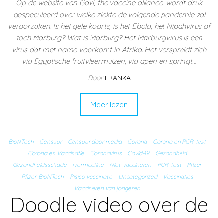
Op de website van Gavi, the vaccine alliance, wordt druk
gespeculeerd over welke ziekte de volgende pandemie zal
veroorzaken. Is het gele koorts, is het Ebola, het Nipahvirus of
toch Marburg? Wat is Marburg? Het Marburgvirus is een
virus dat met name voorkomt in Afrika. Het verspreidt zich
via Egyptische fruitvleermuizen, via apen en springt…
Door
FRANKA
Meer lezen
BioNTech
Censuur
Censuur door media
Corona
Corona en PCR-test
Corona en Vaccinatie
Coronavirus
Covid-19
Gezondheid
Gezondheidsschade
Ivermectine
Niet-vaccineren
PCR-test
Pfizer
Pfizer-BioNTech
Risico vaccinatie
Uncategorized
Vaccinaties
Vaccineren van jongeren
Doodle video over de