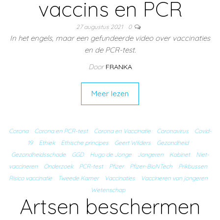
vaccins en PCR
27 augustus 2021
0
In het engels, maar een gefundeerde video over vaccinaties
en de PCR-test.
Door
FRANKA
Meer lezen
Corona
Corona en PCR-test
Corona en Vaccinatie
Coronavirus
Covid-
19
Ethiek
Ethische principes
Geert Wilders
Gezondheid
Gezondheidsschade
GGD
Hugo de Jonge
Jongeren
Kabinet
Niet-
vaccineren
Onderzoek
PCR-test
Pfizer
Pfizer-BioNTech
Prikbussen
Risico vaccinatie
Tweede Kamer
Vaccinaties
Vaccineren van jongeren
Wetenschap
Artsen beschermen