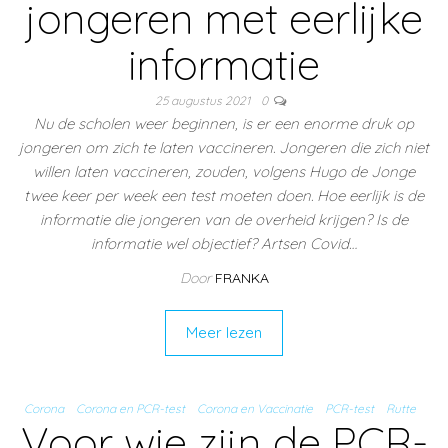
jongeren met eerlijke
informatie
25 augustus 2021
0
Nu de scholen weer beginnen, is er een enorme druk op
jongeren om zich te laten vaccineren. Jongeren die zich niet
willen laten vaccineren, zouden, volgens Hugo de Jonge
twee keer per week een test moeten doen. Hoe eerlijk is de
informatie die jongeren van de overheid krijgen? Is de
informatie wel objectief? Artsen Covid…
Door
FRANKA
Meer lezen
Corona
Corona en PCR-test
Corona en Vaccinatie
PCR-test
Rutte
Voor wie zijn de PCR-