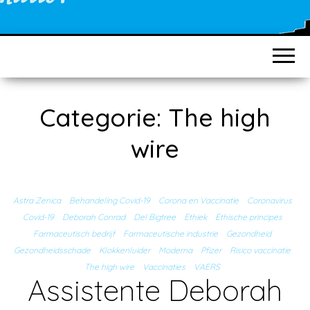
Categorie:
The high
wire
Astra Zenica
Behandeling Covid-19
Corona en Vaccinatie
Coronavirus
Covid-19
Deborah Conrad
Del Bigtree
Ethiek
Ethische principes
Farmaceutisch bedrijf
Farmaceutische industrie
Gezondheid
Gezondheidsschade
Klokkenluider
Moderna
Pfizer
Risico vaccinatie
The high wire
Vaccinaties
VAERS
Assistente Deborah