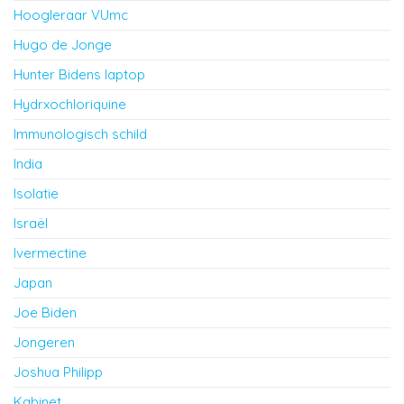
Hoogleraar VUmc
Hugo de Jonge
Hunter Bidens laptop
Hydrxochloriquine
Immunologisch schild
India
Isolatie
Israël
Ivermectine
Japan
Joe Biden
Jongeren
Joshua Philipp
Kabinet