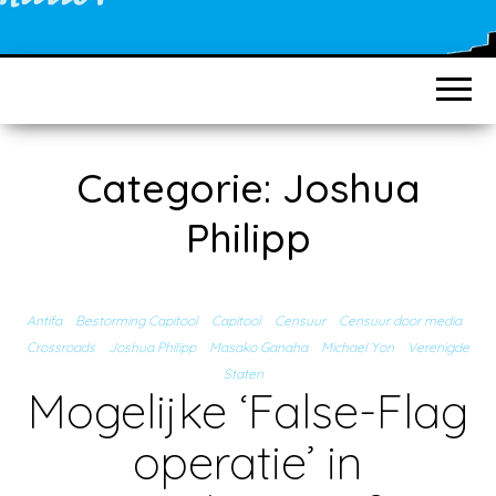
Categorie:
Joshua
Philipp
Antifa
Bestorming Capitool
Capitool
Censuur
Censuur door media
Crossroads
Joshua Philipp
Masako Ganaha
Michael Yon
Verenigde
Staten
Mogelijke ‘False-Flag
operatie’ in