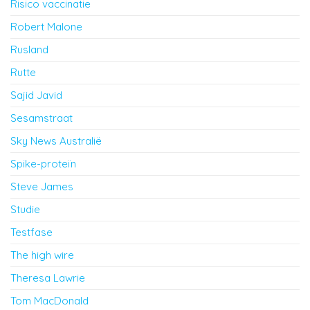
Risico vaccinatie
Robert Malone
Rusland
Rutte
Sajid Javid
Sesamstraat
Sky News Australië
Spike-proteïn
Steve James
Studie
Testfase
The high wire
Theresa Lawrie
Tom MacDonald