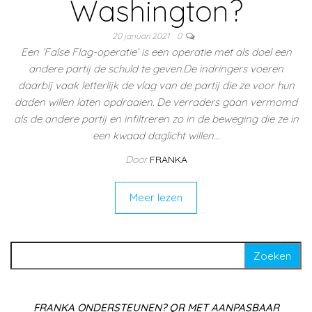
Washington?
20 januari 2021
0
Een ‘False Flag-operatie’ is een operatie met als doel een
andere partij de schuld te geven.De indringers voeren
daarbij vaak letterlijk de vlag van de partij die ze voor hun
daden willen laten opdraaien. De verraders gaan vermomd
als de andere partij en infiltreren zo in de beweging die ze in
een kwaad daglicht willen…
Door
FRANKA
Meer lezen
Zoeken naar:
FRANKA ONDERSTEUNEN? QR MET AANPASBAAR