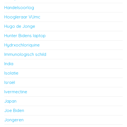
Handelsoorlog
Hoogleraar VUmc
Hugo de Jonge
Hunter Bidens laptop
Hydrxochloriquine
Immunologisch schild
India
Isolatie
Israël
Ivermectine
Japan
Joe Biden
Jongeren