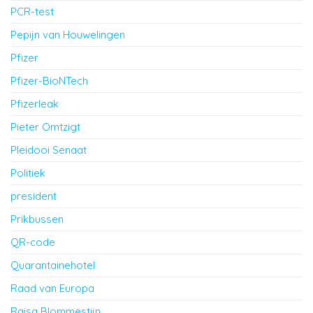
PCR-test
Pepijn van Houwelingen
Pfizer
Pfizer-BioNTech
Pfizerleak
Pieter Omtzigt
Pleidooi Senaat
Politiek
president
Prikbussen
QR-code
Quarantainehotel
Raad van Europa
Raisa Blommestijn